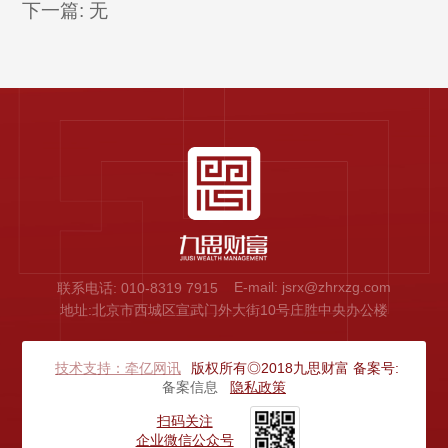
下一篇: 无
E-mail: jsrx@zhrxzg.com
联系电话: 010-8319 7915
地址:北京市西城区宣武门外大街10号庄胜中央办公楼
技术支持：牵亿网讯
版权所有◎2018九思财富 备案号:
备案信息
隐私政策
扫码关注

企业微信公众号